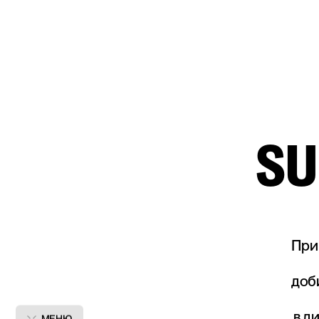
SU
При
доб
в д
МЕНЮ