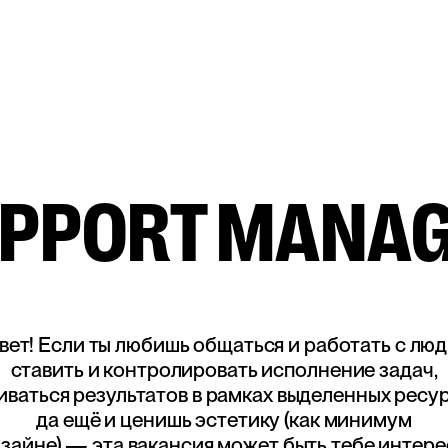
PPORT MANA
вет! Если ты любишь общаться и работать с люд
ставить и контролировать исполнение задач,
иваться результатов в рамках выделенных ресур
да ещё и ценишь эстетику (как минимум
изайне) — эта вакансия может быть тебе интере