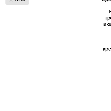
пр
в к
кре