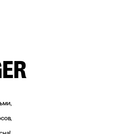
GER
ьми,
сов,
сна!