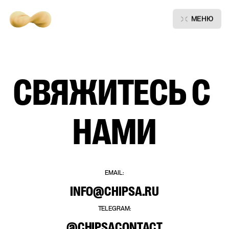
Главная
Контакты
МЕНЮ
Привет,
поговорим?
СВЯЖИТЕСЬ
С
НАМИ
ОБСУДИТЬ
ПРИСОЕДИНИТЬСЯ
НОВЫЙ ПРОЕКТ
К НАШЕЙ КОМАНДЕ
EMAIL:
Уведомления
+
3
INFO@CHIPSA.RU
TELEGRAM:
@CHIPSACONTACT