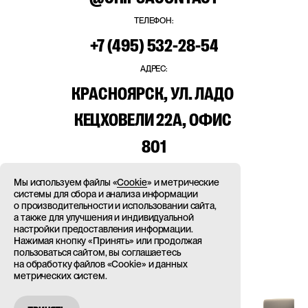
ТЕЛЕФОН:
+7
(495)
532-28-54
АДРЕС:
КРАСНОЯРСК,
УЛ. ЛАДО
КЕЦХОВЕЛИ
22А,
ОФИС
801
РЕКВИЗИТЫ
Мы используем файлы «
Cookie
» и метрические
17.07.2026
системы для сбора и анализа информации
Энерголайн: как сделать сайт, который
о производительности и использовании сайта,
ИЩИТЕ
НАС
ЗДЕСЬ
команда назвала самым чистым проектом
а также для улучшения и индивидуальной
года
настройки предоставления информации.
Нажимая кнопку «Принять» или продолжая
CODEPEN
LINKEDIN
VK
пользоваться сайтом, вы соглашаетесь
на обработку файлов «Cookie» и данных
метрических систем.