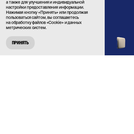
а также для улучшения и индивидуальной
настройки предоставления информации.
Нажимая кнопку «Принять» или продолжая
пользоваться сайтом, вы соглашаетесь
на обработку файлов «Cookie» и данных
метрических систем.
ПРИНЯТЬ
О
ПРОЕКТЕ
САЙТЫ
CGI
Компания
занимается
производством
нестандартного
промышленного
оборудования.